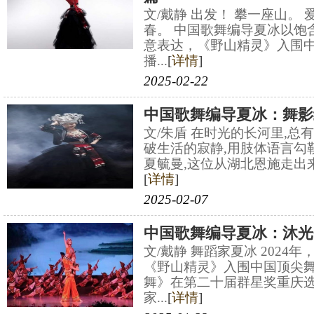
文/戴静 出发！ 攀一座山。 
春。 中国歌舞编导夏冰以饱
意表达，《野山精灵》入围
播...
[
详情
]
2025-02-22
中国歌舞编导夏冰：舞影
文/朱盾 在时光的长河里,总
破生活的寂静,用肢体语言勾
夏毓曼,这位从湖北恩施走出来
[
详情
]
2025-02-07
中国歌舞编导夏冰：沐光
文/戴静 舞蹈家夏冰 202
《野山精灵》入围中国顶尖
舞》在第二十届群星奖重庆
家...
[
详情
]