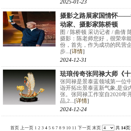
2025-01-23
摄影之路展家国情怀——
动家、摄影家陈桥顿
图 / 陈桥顿 采访记者 / 曲
摄影：陈老师您好，很荣幸
份，首先，作为成功的民营
步...
[
详情
]
2024-12-31
珐琅传奇张同禄大师《十
张同禄是景泰蓝领域第一位中
诣开拓出景泰蓝新气象,是业
张。张同禄工作室自2020
品,2...
[
详情
]
2024-12-24
首页
上一页
1
2
3
4
5
6
7
8
9
10
11
下一页
末页
共
14
页