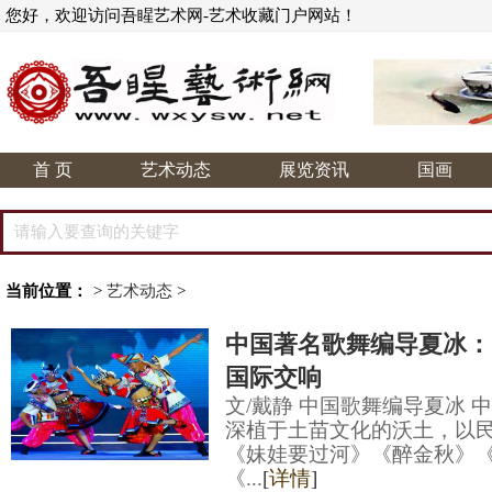
您好，欢迎访问吾睲艺术网-艺术收藏门户网站！
首 页
艺术动态
展览资讯
国画
当前位置：
>
艺术动态
>
中国著名歌舞编导夏冰：
国际交响
文/戴静 中国歌舞编导夏冰
深植于土苗文化的沃土，以
《妹娃要过河》《醉金秋》
《...
[
详情
]