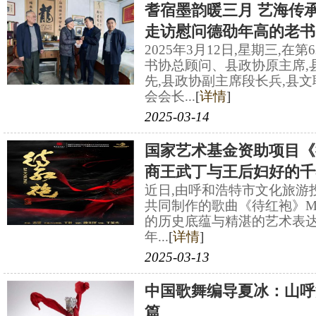
耆宿墨韵暖三月 艺海传
走访慰问德劭年高的老书
2025年3月12日,星期三,
书协总顾问、县政协原主席,
先,县政协副主席段长兵,县
会会长...
[
详情
]
2025-03-14
国家艺术基金资助项目《
商王武丁与王后妇好的千
近日,由呼和浩特市文化旅游
共同制作的歌曲《待红袍》
的历史底蕴与精湛的艺术表达
年...
[
详情
]
2025-03-13
中国歌舞编导夏冰：山呼
篇