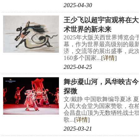
2025-04-30
王少飞以超宇宙观将在大
术世界的新未来
2025年大阪关西世界博览会
幕，作为世界最高级别的最
济，交流等的展出盛事，此
160多个国家...
[
详情
]
2025-04-25
舞步凝山河，风华映古今
探微
文/戴静 中国歌舞编导夏冰
人民大会堂为国家赞歌，在
会昌盘山顶为无数牺牲战士
歌...
[
详情
]
2025-03-21