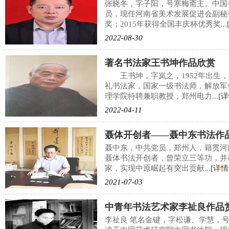
张晓冬，字子阳，号寒梅斋主。中国
员，现任河南省美术发展促进会副秘书
奖；2015年获得全国丰庆杯优秀奖...
2022-08-30
著名书法家王书坤作品欣赏
王书坤，字岚之，1952年出生，
礼书法家，国家一级书法师，解放军
理学院特聘兼职教授，郑州电力...
[
详
2022-04-11
聂体开创者——聂中东书法作
聂中东，中共党员，郑州人，籍贯河
聂体书法开创者，曾荣立三等功，并
家，实现中原崛起有突出贡献...
[
详情
2021-07-03
中青年书法艺术家李祉良作品
李祉良 笔名金键，字松谦、学慧，号