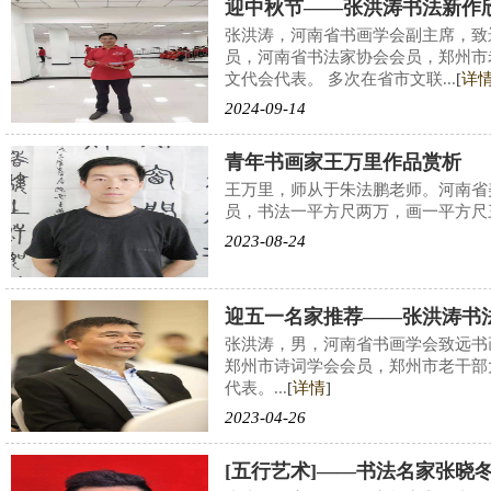
迎中秋节——张洪涛书法新作
张洪涛，河南省书画学会副主席，致
员，河南省书法家协会会员，郑州市
文代会代表。 多次在省市文联...
[
详
2024-09-14
青年书画家王万里作品赏析
王万里，师从于朱法鹏老师。河南省
员，书法一平方尺两万，画一平方尺三万
2023-08-24
迎五一名家推荐——张洪涛书
张洪涛，男，河南省书画学会致远书
郑州市诗词学会会员，郑州市老干部
代表。...
[
详情
]
2023-04-26
[五行艺术]——书法名家张晓