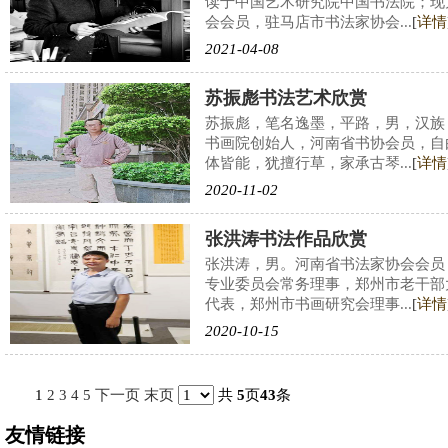
读于中国艺术研究院中国书法院；现
会会员，驻马店市书法家协会...
[
详情
2021-04-08
苏振彪书法艺术欣赏
苏振彪，笔名逸墨，平路，男，汉族
书画院创始人，河南省书协会员，自
体皆能，犹擅行草，家承古琴...
[
详情
2020-11-02
张洪涛书法作品欣赏
张洪涛，男。河南省书法家协会会员
专业委员会常务理事，郑州市老干部
代表，郑州市书画研究会理事...
[
详情
2020-10-15
1
2
3
4
5
下一页
末页
共
5
页
43
条
友情链接