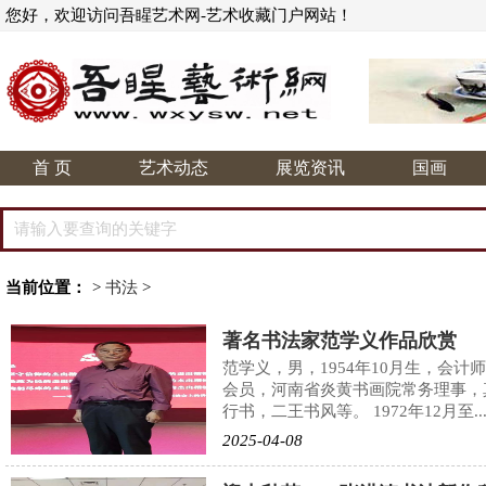
您好，欢迎访问吾睲艺术网-艺术收藏门户网站！
首 页
艺术动态
展览资讯
国画
当前位置：
>
书法
>
著名书法家范学义作品欣赏
范学义，男，1954年10月生，会
会员，河南省炎黄书画院常务理事，
行书，二王书风等。 1972年12月至..
2025-04-08