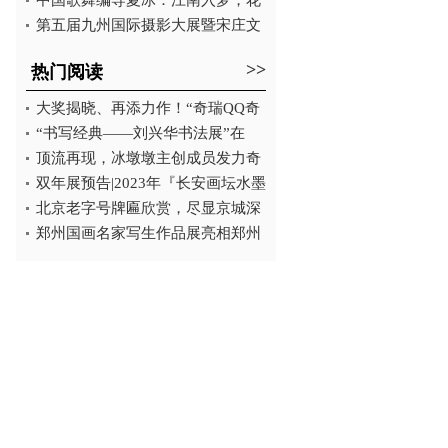
中国歌舞编导夏冰：江南入梦，花
第五届九州国际摄影大展暨宋庄文
>>
热门阅读
大奖揭晓、再添力作！“奇瑞QQ奇
“书写经典——刘兴华书法展”在
顶流再现，冰墩墩主创成员发力奇
双年展预告|2023年『长安画坛水墨
北京老字号牌匾欣赏，尽显京城深
郑州国画名家写生作品展亮相郑州