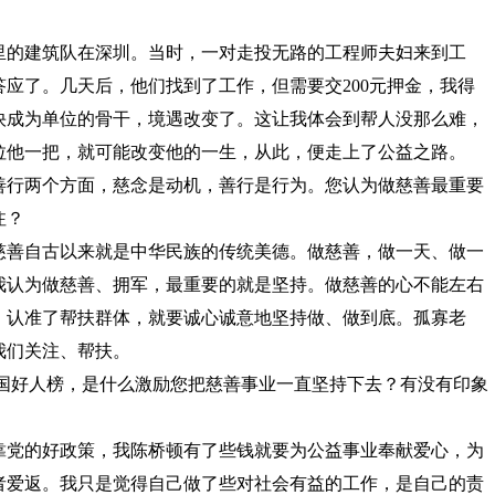
里的建筑队在深圳。当时，一对走投无路的工程师夫妇来到工
应了。几天后，他们找到了工作，但需要交200元押金，我得
快成为单位的骨干，境遇改变了。这让我体会到帮人没那么难，
拉他一把，就可能改变他的一生，从此，便走上了公益之路。
行两个方面，慈念是动机，善行是行为。您认为做慈善最重要
注？
善自古以来就是中华民族的传统美德。做慈善，做一天、做一
我认为做慈善、拥军，最重要的就是坚持。做慈善的心不能左右
，认准了帮扶群体，就要诚心诚意地坚持做、做到底。孤寡老
我们关注、帮扶。
中国好人榜，是什么激励您把慈善事业一直坚持下去？有没有印象
党的好政策，我陈桥顿有了些钱就要为公益事业奉献爱心，为
者爱返。我只是觉得自己做了些对社会有益的工作，是自己的责