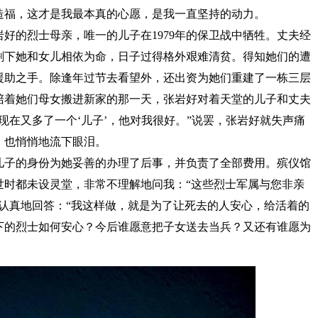
造福，这才是我最本真的心愿，是我一直坚持的动力。
的烈士母亲，唯一的儿子在1979年的保卫战中牺牲。丈夫经
剩下她和女儿相依为命，日子过得格外艰难清贫。得知她们的遭
援助之手。除逢年过节去看望外，还出资为她们重建了一栋三层
陪着她们母女搬进新家的那一天，张岩好对着天堂的儿子和丈夫
现在又多了一个‘儿子’，他对我很好。”说罢，张岩好就失声痛
，也悄悄地流下眼泪。
子的身份为她妥善的办理了后事，并负责了全部费用。殡仪馆
世时都未设灵堂，非常不理解地问我：“这些烈士军属与您非亲
认真地回答：“我这样做，就是为了让死去的人安心，给活着的
下的烈士如何安心？今后谁愿意把子女送去当兵？又还有谁愿为