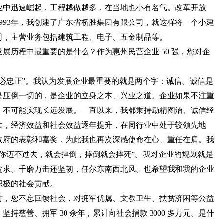
业中迅速崛起，工程越做越多，在当地也小有名气。改革开放
993年，我创建了广东省桥胜集团有限公司，就这样将一个小建
司，主营业务包括建筑工程、电子、五金制品等。
历程中最重要的是什么？作为惠州民营企业 50 强，您对企
忠正”。我认为发展企业最重要的就是两个字：诚信。诚信是
是压倒一切的，是企业的立身之本、兴业之道。企业如果不注重
，不可能实现长远发展。一直以来，我都秉持励精图治、诚信经
大，经济效益和社会效益逐年提升，在同行业中处于较领先地
政府的表彰和嘉奖，为此我也再次深感使命在心、重任在肩。我
你迈不过去，就会摔倒，摔倒就会摔死”。我对企业的规划就是
贪求。千磨万击还坚韧，任尔东南西北风。也希望我和我的企业
积极的社会贡献。
，您不忘回馈社会，对拥军优属、文教卫生、扶贫济困等公益
持慈善、拥军 30 余年，累计向社会捐款 3000 多万元。是什