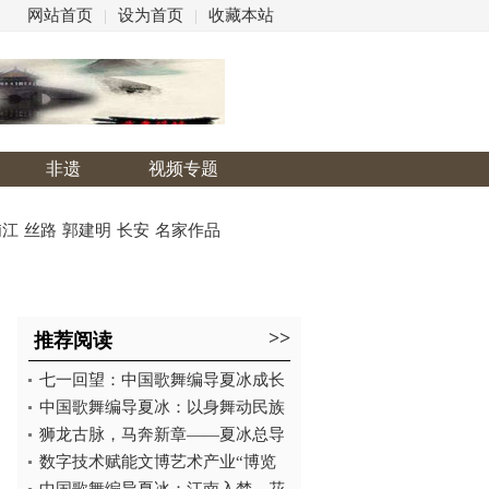
网站首页
|
设为首页
|
收藏本站
非遗
视频专题
浦江
丝路
郭建明
长安
名家作品
>>
推荐阅读
动
七一回望：中国歌舞编导夏冰成长
中国歌舞编导夏冰：以身舞动民族
狮龙古脉，马奔新章——夏冰总导
数字技术赋能文博艺术产业“博览