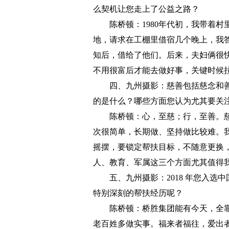
么契机让您走上了公益之路？
陈桥顿：1980年代初，我带着村
地，请求在工棚里借宿几个晚上，我答
知后，借给了他们。后来，夫妇俩很
不用很富后才能去做好事，关键时候
四、九州摄影：慈善包括慈念和善
的是什么？哪些方面您认为尤其要关
陈桥顿：心，至慈；行，至善。慈
次很简单，长期做、坚持做比较难。
摇摆，要锁定帮扶目标，不随意更换
人、教育、军属这三个方面尤其值得
五、九州摄影：2018 年您入选
特别深刻的帮扶经历呢？
陈桥顿：桥胜集团能有今天，全靠
老百姓多做实事。福来者福往，爱出