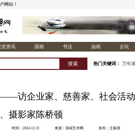
门户网站！
展览资讯
国画
书法
油画
古玩
热门关键词：
万年
——访企业家、慈善家、社会活
、摄影家陈桥顿
时间：2024-12-31
来源：吾睲艺术网
发布：王振强