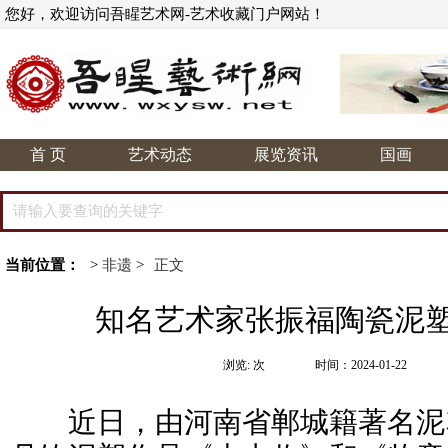
您好，欢迎访问吾睲艺术网-艺术收藏门户网站！
首 页
艺术动态
展览资讯
国画
当前位置：
>
非遗
>
正文
知名艺术家张振福陶瓷泥
浏览:
次
时间：2024-01-22
近日，由河南省郸城籍著名泥