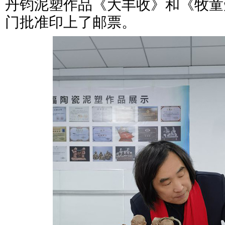
丹钧泥塑作品《大丰收》和《牧童
门批准印上了邮票。