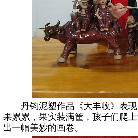
丹钧泥塑作品《大丰收》表现
果累累，果实装满筐，孩子们爬上
出一幅美妙的画卷。