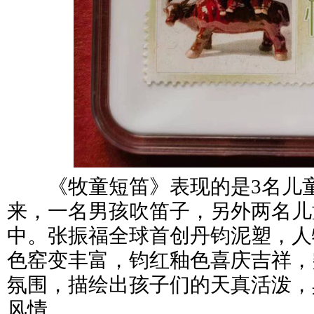
《牧童短笛》表现的是3名儿童
来，一名男孩吹笛子，另外两名儿
中。张振福全球首创丹钧泥塑，人
色窑变丰富，钧红釉色喜庆吉祥，
氛围，描绘出孩子们的天真活泼，
风情。